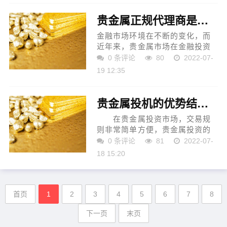
润。 贵金属代理通常提供以...
贵金属正规代理商是怎样赚钱的？
金融市场环境在不断的变化，而
近年来，贵金属市场在金融投资
界迅速崛起，越来越多的投资者
0 条评论
80
2022-07-
涌入贵金属市场。正因此如，贵
19 12:35
金属正规平台代理运营应运而
生，成为了投资者另一个赚...
贵金属投机的优势结合在一起，你准备好交易了吗?
在贵金属投资市场，交易规
则非常简单方便，贵金属投资的
进入门槛相对较低，这也是贵金
0 条评论
81
2022-07-
属投资优势。不可预测的市场也
18 15:20
是吸引众多投资者的一个重要原
因。事实上，贵金属投资...
首页
1
2
3
4
5
6
7
8
下一页
末页