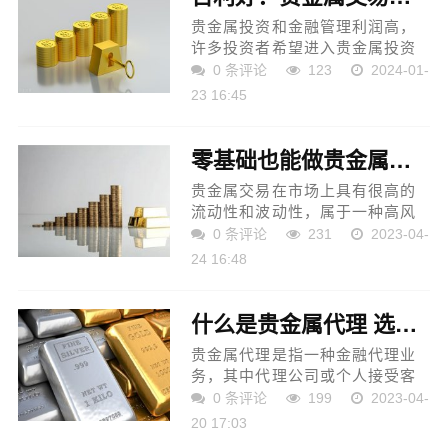
贵金属投资和金融管理利润高，
许多投资者希望进入贵金属投资
市场赚大钱。然而，贵金属投资
0 条评论
123
2024-01-
交易对投资者的投资水平有很高
23 16:45
的要求。如果投资者对贵金属投
资金融产品了解不多，对...
零基础也能做贵金属交易！新手快速入门技巧！
贵金属交易在市场上具有很高的
流动性和波动性，属于一种高风
险、高收益的投资方式。它涉及
0 条评论
231
2023-04-
到黄金、白银等贵金属的买卖，
24 16:48
是世界上最著名的投资市场之
一。贵金属交易的价格受到...
什么是贵金属代理 选择贵金属代理平台需要考虑哪些因素
贵金属代理是指一种金融代理业
务，其中代理公司或个人接受客
户的贵金属交易委托，为其提供
0 条评论
199
2023-04-
代理服务，并根据客户的要求进
20 17:03
行交易，赚取交易手续费和利