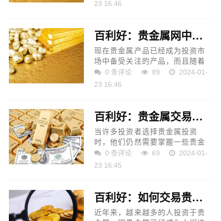
必须首先了解贵金属投资规则，
23 16:46
尤其是对于新手。了解贵金属投
资规则是盈利的关键。让...
百利好：贵金属网中交易会有怎样的要点需要投资者了解和把握？
现在贵金属产品已经成为投资市
场中备受关注的产品，而且随着
贵金属市场的发展，如今更是出
0 条评论
89
2024-01-
现了贵金属网等网站，想要在贵
23 16:46
金属交易中获得不错的盈利，对
一些交易要点还是需要了...
百利好：贵金属交易有哪些风险？如何规避风险？
当许多投资者选择贵金属投资
时，他们仍然需要掌握一些贵金
属的基本知识，包括了解贵金属
0 条评论
69
2024-01-
的市场风险，以确认它们是否是
23 16:45
他们需要选择的产品。如果他们
想在贵金属市场上获利，他...
百利好：如何交易贵金属？
近年来，越来越多的人投资于贵