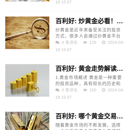
上升导致货币购买力下降的现
18 15:07
象。随着供应链问题、能源成本
增加以及货币供应过剩等因...
百利好: 炒黄金必看！评估炒黄金平台的3大关键因素
炒黄金是近年来备受关注的投资
方式，很多人会通过炒黄金平台
进行交易。但是，对于初学者来
0 条评论
129
2024-04-
说，如何选择一个好的炒黄金平
18 15:07
台是非常重要的。本文将介绍如
何评估炒黄金平台的3大关...
百利好: 黄金走势解读及投资者启示
1.黄金市场概述 黄金是一种重要
的投资品种，具有较长的历史和
广泛的交易市场。黄金市场的走
0 条评论
150
2024-04-
势受到多种因素的影响，包括经
18 15:07
济、政治、地缘政治和市场情绪
等。投资者需要综合考虑...
百利好: 哪个黄金交易平台好？要有什么特点？
随着黄金市场的不断发展，选择