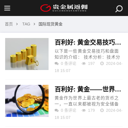
首页
TAG
国际现货黄金
百利好: 黄金交易技巧和盘面知识介绍!
以下是一些黄金交易技巧和盘面
知识的介绍： 技术分析：技术分
析是通过研究历史价格和交易量
0 条评论
197
2024-04-
等信息来预测未来价格走势的方
18 15:07
法。常用的技术指标包括移动平
均线、相对强弱指标和布...
百利好: 黄金——世界货币的象征
黄金作为世界上最古老的货币之
一，一直以来都被视为安全储备
资产和避险资产的代表。其价值
0 条评论
179
2024-04-
不仅体现在其稀缺性和珍贵性
18 15:07
上，还体现在它在国际金融市场
中的地位和作用上。 首先，...