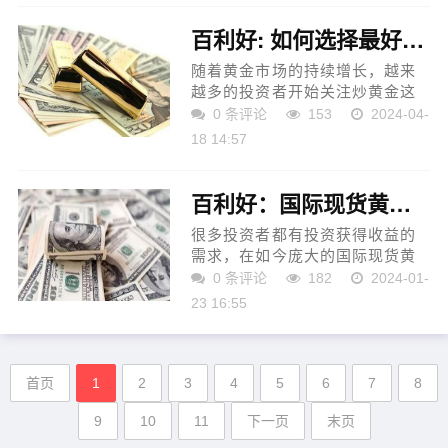
好的炒黄金平台成为了投...
百利好: 如何选择最好的炒黄金平台？
随着黄金市场的持续增长，越来
越多的投资者开始关注炒黄金这
一投资方式。然而，在选择炒黄
0 条评论
153
2024-04-
金的平台时，很多投资者常常感
18 14:57
到困惑和不知所措。如何选择最
好的炒黄金平台成为了投...
百利好：国际现货黄金开户都有哪些步骤？该注意什么？
很多投资者都有投资获得收益的
需求，在如今庞大的国际现货黄
金的市场中，肯定可以满足大家
0 条评论
182
2024-01-
在这方面的需求。因为国际现货
23 16:55
黄金在交易时比较方便，而且赚
钱的机会也比较多，这是...
首页
1
2
3
4
5
6
7
8
9
10
11
下一页
末页