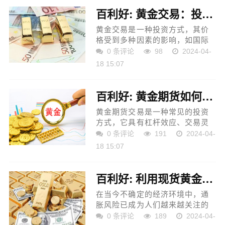
百利好: 黄金交易：投资避险的好选择
黄金交易是一种投资方式，其价
格受到多种因素的影响，如国际
政治经济形势、货币政策等。黄
0 条评论
98
2024-04-
金交易具有独特的避险属性，使
18 15:07
得它在投资组合中具有重要的作
用。 一、黄金交易的基本...
百利好: 黄金期货如何选择交易策略
黄金期货交易是一种常见的投资
方式，它具有杠杆效应、交易灵
活、风险可控等优点。在黄金期
0 条评论
191
2024-04-
货交易中，选择合适的交易策略
18 15:07
至关重要，它可以帮助投资者在
市场中取得更好的收益。...
百利好: 利用现货黄金对冲通胀风险，保护财富
在当今不确定的经济环境中，通
胀风险已成为人们越来越关注的
问题。通胀是指物价总水平持续
0 条评论
189
2024-04-