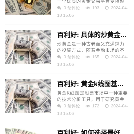
一个优质的黄金交易平台变得越
来越重要。本文将介绍如何评估
0 条评论
193
2024-04-
黄金交易平台的特点，并为您提
18 15:06
供选择卓越之选的指南。 黄金作
为一种珍贵的贵金属，一...
百利好: 具体的炒黄金开户流程是怎样的？
炒黄金是一种古老而又充满魅力
的投资方式，随着金融市场的不
断发展，越来越多的投资者选择
0 条评论
165
2024-04-
通过开户进行黄金交易。那么具
18 15:06
体的炒黄金开户流程是怎样的
呢？接下来我们来详细介绍...
百利好: 黄金k线图基础知识有哪些内容？
黄金K线图是股票市场中一种重要
的技术分析工具，用于研究黄金
价格的趋势和走势。它通过将黄
0 条评论
172
2024-04-
金价格以时间序列的形式表示出
18 15:06
来，帮助投资者更好地理解市场
的供需关系和价格波动情...
百利好: 如何选择最好的炒黄金平台？