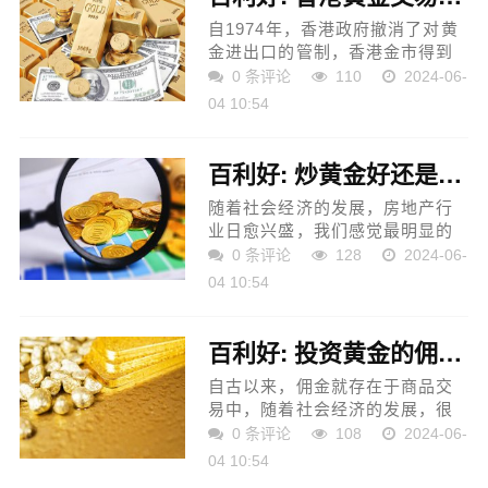
自1974年，香港政府撤消了对黄
金进出口的管制，香港金市得到
了快速的发展，最后成为了世界
0 条评论
110
2024-06-
五大黄金交易市场之一。因此，
04 10:54
香港的黄金交易平台越来越多，
特别是目前中国大陆缺少合...
百利好: 炒黄金好还是投资房地产好
随着社会经济的发展，房地产行
业日愈兴盛，我们感觉最明显的
就是房价的大幅上涨。为此，很
0 条评论
128
2024-06-
多投资者认为这是赚大钱的时
04 10:54
机，纷纷进行房地产投资。而炒
黄金作为当前最热门的投资...
百利好: 投资黄金的佣金是什么意思？
自古以来，佣金就存在于商品交
易中，随着社会经济的发展，很
多领域都用到了这种支付报酬的
0 条评论
108
2024-06-
方式，例如房屋中介机构、保险
04 10:54
公司、证券公司等都会按约定收