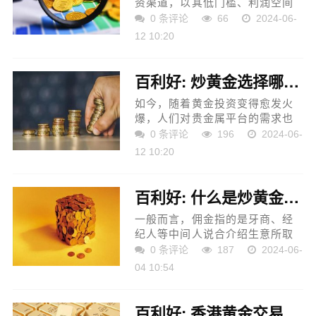
资渠道，以其低门槛、利润空间
大等魅力深受广大投资者的青
0 条评论
66
2024-06-
睐。然而，炒黄金去哪里开户？
12 10:20
哪个平台好？这些都是投资者们
在炒黄金前最为关注的问题...
百利好: 炒黄金选择哪个公司的平台好？
如今，随着黄金投资变得愈发火
爆，人们对贵金属平台的需求也
显得越来越迫切。随之，市场上
0 条评论
196
2024-06-
的贵金属公司也如雨后春笋般涌
12 10:20
现，但网上的信息大多是真假难
辨，投资者想要在众多公...
百利好: 什么是炒黄金的佣金？
一般而言，佣金指的是牙商、经
纪人等中间人说合介绍生意所取
得的酬金。随着社会经济的不断
0 条评论
187
2024-06-
发展，佣金这种支付报酬的方式
04 10:54
也被用到了很多领域中，如保险
佣金、证券佣金等。同样...
百利好: 香港黄金交易平台如何选择？