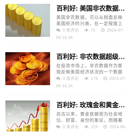
百利好: 美国非农数据公布网站有哪些？
美国非农数据，可以从侧面反映
美国经济的兴衰，在一定程度上
影响货币市场的美元价值，并对
0 条评论
75
2024-07-
投资市场造成较大的影响，是投
04 16:34
资者密切关注的美国重要经济数
据。那么，美国非农数据...
百利好: 非农数据超级周是什么意思？
在投资市场上，非农数据作为客
观反映美国经济状况的一个数据
指标，是广大投资者关注的重要
0 条评论
178
2024-07-
数据，也是他们做单交易的依
04 16:34
据，因此市场上普遍流传着非农
数据超级周的说法。那么，...
百利好: 玫瑰金和黄金有什么区别？
自古以来，黄金就被视为社会地
位、财富、身份的象征，而随着
社会的发展，人们将黄金加工成
0 条评论
229
2024-06-