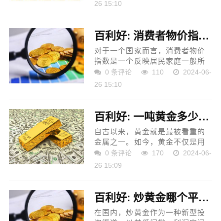
了金条、首饰等，其中，玫瑰金
26 15:10
首饰深受广大消费者的喜爱。那
么，玫瑰金和黄金有什么...
百利好: 消费者物价指数与美元、黄金之间有什么关系？
对于一个国家而言，消费者物价
指数是一个反映居民家庭一般所
购买的消费价格水平变动情况的
0 条评论
110
2024-06-
宏观经济指标，具有多方面的基
26 15:10
本功能。那么，在金融市场上，
消费者物价指数与美元、...
百利好: 一吨黄金多少钱？
自古以来，黄金就是最被看重的
金属之一。如今，黄金不仅是用
于储备和投资的特殊通货，同时
0 条评论
170
2024-06-
还是各行各业（如首饰业、电子
26 15:09
业、现代通讯等）的重要原料。
相信大家都很好奇，一吨...
百利好: 炒黄金哪个平台好，炒黄金去哪里开户？
在国内，炒黄金作为一种新型投