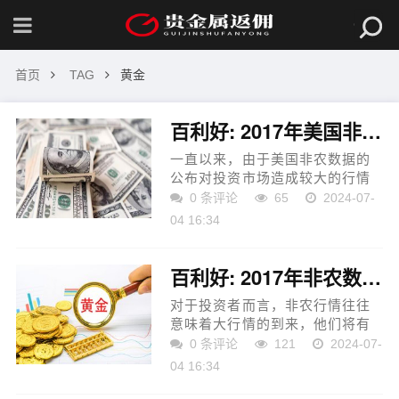
首页
TAG
黄金
百利好: 2017年美国非农数据应该从哪几个方面解读分析?
一直以来，由于美国非农数据的
公布对投资市场造成较大的行情
波动，为投资者带来做单获利机
0 条评论
65
2024-07-
会，该数据受到了大家的密切关
04 16:34
注。那么，在2017年即将到来之
际，美国非农数据应该从哪...
百利好: 2017年非农数据怎么提前知道？
对于投资者而言，非农行情往往
意味着大行情的到来，他们将有
机会从中获取理想的做单利润。
0 条评论
121
2024-07-
为此，很多投资者都希望在第一
04 16:34
时间知道非农数据的最新情况。
那么，2017年非农数据怎么...