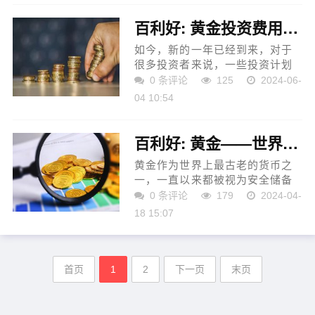
取一定金额的佣金作为营...
百利好: 黄金投资费用最低需要多少钱？
如今，新的一年已经到来，对于
很多投资者来说，一些投资计划
需要重新制定。而在股市低迷、
0 条评论
125
2024-06-
全球经济放缓等大背景下，黄金
04 10:54
投资成为诸多交易者的首选目
标。那么，黄金投资费用最...
百利好: 黄金——世界货币的象征
黄金作为世界上最古老的货币之
一，一直以来都被视为安全储备
资产和避险资产的代表。其价值
0 条评论
179
2024-04-
不仅体现在其稀缺性和珍贵性
18 15:07
上，还体现在它在国际金融市场
中的地位和作用上。 首先，...
首页
1
2
下一页
末页