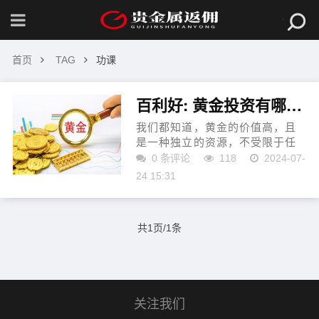
首页
TAG
功课
百利好: 黄金投资有哪些功课必须在交易前做好？
我们都知道，黄金的价值高，且
是一种独立的资源，不受限于任
何国家或贸易市场，因此，投资
0 条评论
118
2024-07-
者进行黄金投资可以避免经济环
24 15:31
境中可能会发生的问题。随着金
融市场的不断发展，黄金...
共1页/1条
关注我们