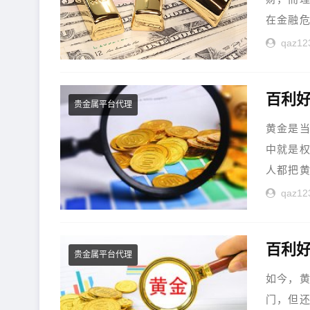
在金融危
qaz12
百利
贵金属平台代理
黄金是
中就是
人都把黄
qaz12
百利好
贵金属平台代理
如今，
门，但