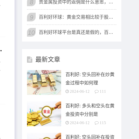
8
贵金属投资中的返佣是什么意思，返佣网
么
9
百利好环球：黄金交易相比较于股票交易
10
百利好环球平台是真还是假的，百利好正
才好投资交易起来！
最新文章
多
者
百利好: 空头回补在炒黄
金过程中如何理
2024-06-12
111
百利好: 多头和空头在黄
金投资中分别是
2024-06-12
115
百利好: 空头回补在投资
经