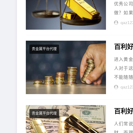
优秀公
做？如果
qaz12
贵金属平台代理
进入黄
人对于
不能随随
qaz12
百利好
贵金属平台代理
人们常
财，而