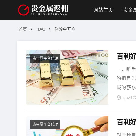
网站首页
贵金
首页
TAG
伦敦金开户
百利
贵金属平台代理
一、新手
纷把目
域的薪水
qaz12
百利好
贵金属平台代理
对于炒