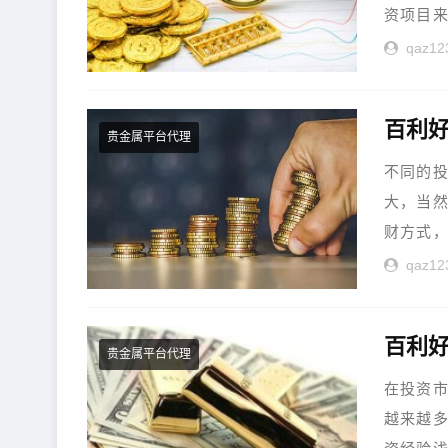
资项目来
qaz12
百利好
贵金属平台代理
不同的
大，当
财方式，
qaz12
百利好
贵金属平台代理
在投资
越来越