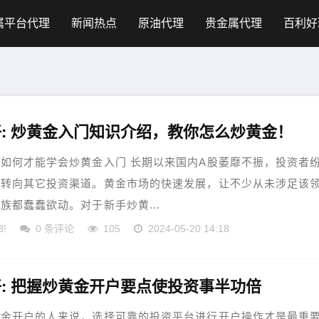
属平台代理
新闻热点
原油代理
贵金属代理
百利好
好: 炒黄金入门知识介绍，教你怎么炒黄金！
如何才能学会炒黄金入门 长期以来国内A股萎靡不振，投资者
光转向其它投资渠道。黄金市场的快速发展，让不少从未涉足该
族都蠢蠢欲动。对于新手炒黄...
3!
0 条评论
105
2024-05-20 14:18
: 把握炒黄金开户要点使投资事半功倍
黄金开户的人来说，选择可靠的投资平台进行开户操作才是最重