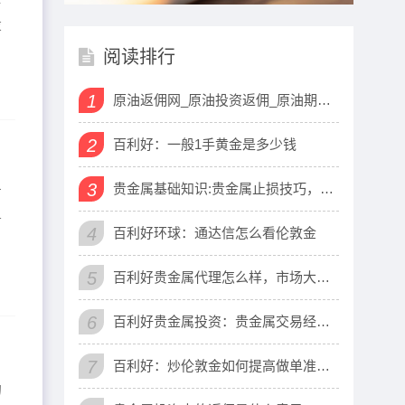
投
阅读排行
1
原油返佣网_原油投资返佣_原油期货代理
2
百利好：一般1手黄金是多少钱
3
贵金属基础知识:贵金属止损技巧，贵金属
方
亏
4
百利好环球：通达信怎么看伦敦金
5
百利好贵金属代理怎么样，市场大不大？
6
百利好贵金属投资：贵金属交易经常滑点
7
百利好：炒伦敦金如何提高做单准确率
的