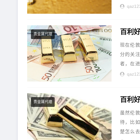
qaz12
百利
贵金属代理
现在伦
分的关
者，在进
qaz12
百利
贵金属代理
虽然伦
待，比
楚怎么去