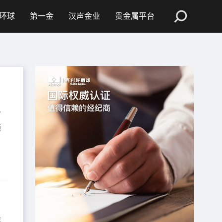
环球
第一金
汉声金业
贵金属平台
纷
领
要