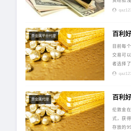
资经验浅
qaz12
百利好
贵金属平台代理
目前每
交易可
者选择了
qaz12
百利
贵金属代理
伦敦金在
式，获
存放的99