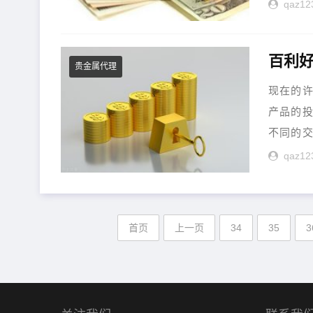
qaz12
百利
贵金属代理
现在的
产品的
不同的交
qaz12
首页
上一页
34
35
3