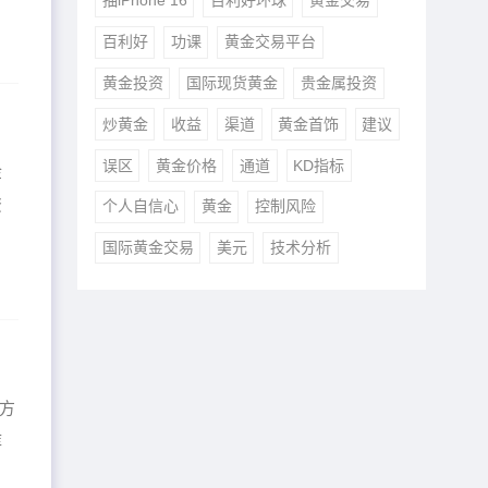
抽iPhone 16
百利好环球
黄金交易
百利好
功课
黄金交易平台
黄金投资
国际现货黄金
贵金属投资
炒黄金
收益
渠道
黄金首饰
建议
误区
黄金价格
通道
KD指标
金
资
个人自信心
黄金
控制风险
国际黄金交易
美元
技术分析
方
库