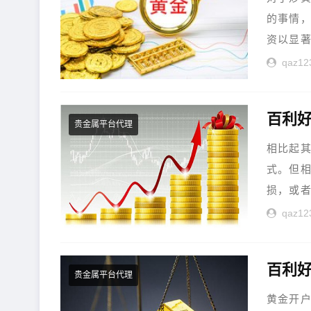
的事情
资以显著
qaz12
百利好
贵金属平台代理
相比起
式。但
损，或者
qaz12
百利好
贵金属平台代理
黄金开