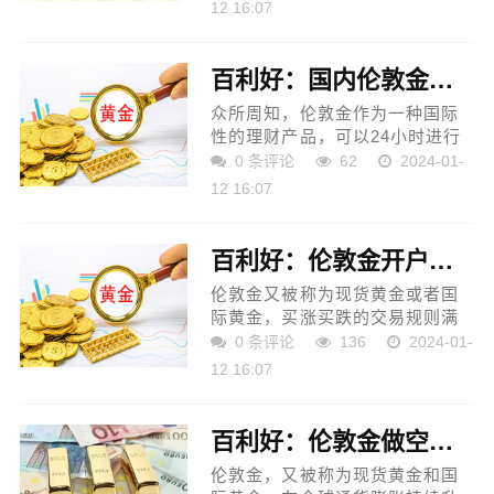
的投资品种，但盲目的入市投资
12 16:07
可能适得其反，不仅无法获利还
会导致亏损。交易伦敦金之前...
百利好：国内伦敦金的交易时间表,哪个时间段更赚钱?
众所周知，伦敦金作为一种国际
性的理财产品，可以24小时进行
交易，且在杠杆交易和双向交易
0 条评论
62
2024-01-
的规则下，盈利机会多，收益可
12 16:07
观，因此吸引了大量投资者参与
投资。不过投资者需要注...
百利好：伦敦金开户有哪些正规平台？
伦敦金又被称为现货黄金或者国
际黄金，买涨买跌的交易规则满
足了投资者双向交易的投资需
0 条评论
136
2024-01-
求，因此受到全球众多贵金属投
12 16:07
资者的青睐。对于投资新手来
说，想在伦敦金市场上获利，...
百利好：伦敦金做空怎么卖出？
伦敦金，又被称为现货黄金和国