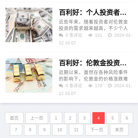
报快和操作简单的优势。...
百利好：个人投资者买一手伦敦金多少钱？
近些年来，随着投资者对伦敦金
投资的需求越来越高，不少个人
投资者都纷纷加入到伦敦金投资
0 条评论
151
2024-01-
的队伍中来，期望通过投资伦敦
12 16:07
金来实现财富的保值增值。对于
投资新手来说，在入市之...
百利好：伦敦金投资止盈技巧有哪些？
近期以来，虽然在各种风险事件
的影响下，伦敦金的价格涨跌难
料，但正是这些不断波动的行情
0 条评论
170
2024-01-
为投资者创造了大量的投资盈利
12 16:07
机会。投资者想要在伦敦金市场
上获得理想的收益，需要...
首页
上一页
1
2
3
4
5
6
7
8
9
10
11
下一页
末页