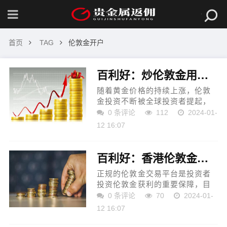
首页
TAG
伦敦金开户
百利好：炒伦敦金用哪个平台，怎么找正规平台？
随着黄金价格的持续上涨，伦敦
金投资不断被全球投资者提起，
越来越多投资者关注到伦敦金的
0 条评论
112
2024-01-
投资价值，纷纷加入伦敦金交易
12 16:07
的队伍。对于投资新手来说，伦
敦金交易平台的选择是投...
百利好：香港伦敦金交易平台入金出金安全性如何？
正规的伦敦金交易平台是投资者
投资伦敦金获利的重要保障，目
前我国合法合规的伦敦金交易平
0 条评论
70
2024-01-
台都在香港地区。香港金银业贸
12 16:07
易场是香港黄金市场的主要交易
场所，也是香港现有的伦...