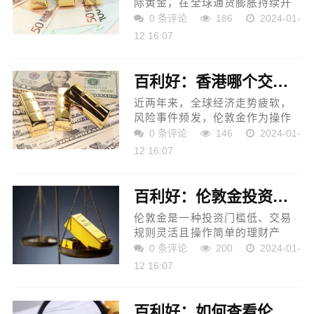
际黄金，在全球通货膨胀持续升
温的背景下，是最受投资者青睐
0 条评论
186
2024-01-
的避险资产之一。了解过伦敦金
12 16:07
的投资者都知道，不同于其他投
资产品只能单边交易，伦...
百利好：香港哪个交易伦敦金的平台好？
近两年来，全球经济走势疲软，
风险事件频发，伦敦金作为操作
简单的黄金投资产品，深受全球
0 条评论
146
2024-01-
投资者的青睐，成为当下最热门
12 16:07
的理财产品。投资新手进入伦敦
金交易市场之前，最重要...
百利好：伦敦金投资如何避免被强制平仓？
伦敦金是一种投资门槛低、交易
规则灵活且操作简单的理财产
品，在黄金价格逐渐水涨船高
0 条评论
200
2024-01-
时，伦敦金投资成为金融市场上
12 16:07
最热门的理财方式。不过，伦敦
金交易行情时刻都在波动，投...
百利好：如何查看伦敦金交易平台是否正规