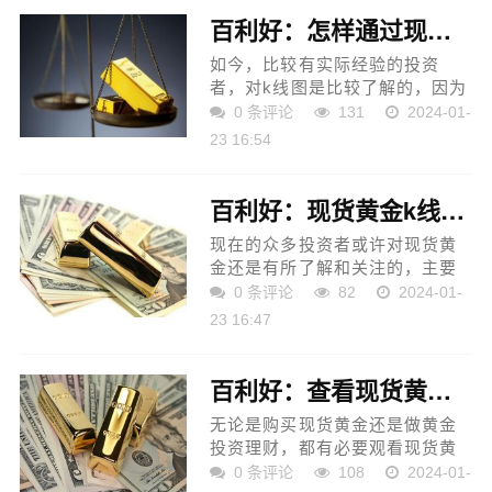
百利好：怎样通过现货黄金k线图做好市场分析？
如今，比较有实际经验的投资
者，对k线图是比较了解的，因为
通过对k线图的了解，更加直接地
0 条评论
131
2024-01-
对市场实时行情进行观察，通过
23 16:54
对k线图的观察，由于本身的形态
接近于人们使用的蜡烛，...
百利好：现货黄金k线图有作用吗？怎样利用好k线图？
现在的众多投资者或许对现货黄
金还是有所了解和关注的，主要
还是因为现货黄金存在一定的交
0 条评论
82
2024-01-
易优势，加上现货黄金本身的交
23 16:47
易方式灵活，带来的盈利空间
大，更是让一些投资者对现...
百利好：查看现货黄金k线图的方式
无论是购买现货黄金还是做黄金
投资理财，都有必要观看现货黄
金k线图。因为现货黄金在一定程
0 条评论
108
2024-01-