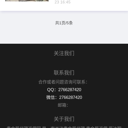
度上与网上黄金投资理财有相似
23 16:45
之处，因为当现货黄金走势图虚
高时，黄金的投资理财往...
共1页/5条
关注我们
联系我们
合作或者问题咨询可联系：
QQ：2766287420
微信：2766287420
邮箱：
关于我们