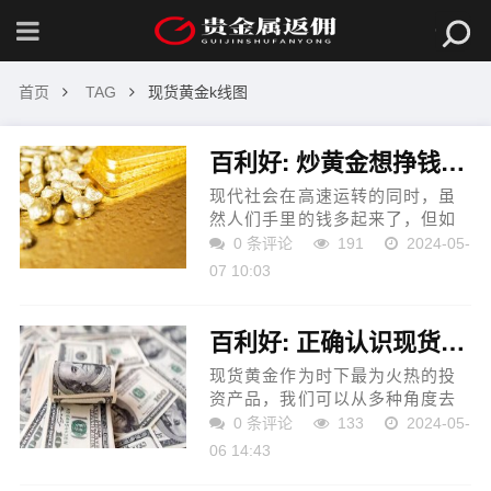
首页
TAG
现货黄金k线图
百利好: 炒黄金想挣钱，要掌握炒黄金的专业知识！
现代社会在高速运转的同时，虽
然人们手里的钱多起来了，但如
果用于银行存款，最多只能保值
0 条评论
191
2024-05-
而已。正是如此，现代人都极重
07 10:03
视投资理财，不管手里有多少闲
钱，都要拿去投资，如炒...
百利好: 正确认识现货黄金4小时K线图
现货黄金作为时下最为火热的投
资产品，我们可以从多种角度去
对它进行分析，今天我们主要了
0 条评论
133
2024-05-
解关于现货黄金4小时K线图。K
06 14:43
线图是一个功能性的分析方法，
可以很直观的分析出当下的...