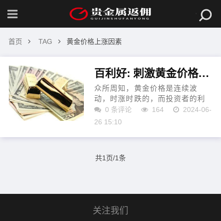
首页
TAG
黄金价格上涨因素
百利好: 刺激黄金价格上涨的因素有哪些？
众所周知，黄金价格是连续波
动，时涨时跌的，而投资者的利
润空间则来自于金价波动形成的
0 条评论
164
2024-06-
价格差。当然，投资者如果能够
26 15:10
掌握影响金价波动的基本面因
素，就可以更好地把握行情趋...
共1页/1条
关注我们