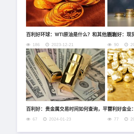
百利好环球：WTI原油是什么？和其他原油
百利好：现
186
2023-12-21
90
2
百利好：贵金属交易时间如何查询，平常
百利好金业
67
2024-01-23
77
2