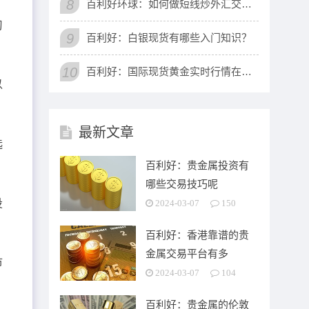
8
百利好环球：如何做短线炒外汇交易？技
习
9
百利好：白银现货有哪些入门知识？
10
百利好：国际现货黄金实时行情在哪看？
以
最新文章
选
百利好：贵金属投资有
哪些交易技巧呢
投
2024-03-07
150
百利好：香港靠谱的贵
金属交易平台有多
市
2024-03-07
104
百利好：贵金属的伦敦