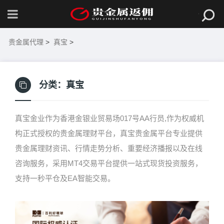
贵金属代理
>
真宝
>
分类：
真宝
真宝金业作为香港金银业贸易场017号AA行员,作为权威机
构正式授权的贵金属理财平台，真宝贵金属平台专业提供
贵金属理财资讯、行情走势分析、重要经济播报以及在线
咨询服务，采用MT4交易平台提供一站式现货投资服务，
支持一秒平仓及EA智能交易。